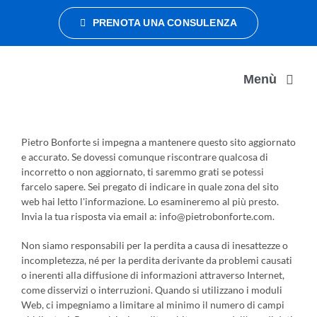
Salta
PRENOTA UNA CONSULENZA
al
contenuto
Menù
DATA MANAGEMENT
Pietro Bonforte si impegna a mantenere questo sito aggiornato
e accurato. Se dovessi comunque riscontrare qualcosa di
incorretto o non aggiornato, ti saremmo grati se potessi
DATA ORGANIZATION
farcelo sapere. Sei pregato di indicare in quale zona del sito
web hai letto l'informazione. Lo esamineremo al più presto.
Invia la tua risposta via email a:
info@
pietrobonforte.com
.
DATA CRUSH
Non siamo responsabili per la perdita a causa di inesattezze o
incompletezza, né per la perdita derivante da problemi causati
o inerenti alla diffusione di informazioni attraverso Internet,
CONTATTI
come disservizi o interruzioni. Quando si utilizzano i moduli
Web, ci impegniamo a limitare al minimo il numero di campi