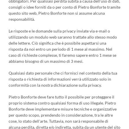
obbligatori. Per qualsiasi perdita subita a causa dell'uso di dati,
consigli o idee forniti da o per conto di Pietro Bonforte tramite
questo sito web, Pietro Bonforte non si assume alcuna
responsabilità.
Le risposte e le domande sulla privacy inviate via e-mail o
utilizzando un modulo web saranno trattate allo stesso modo
delle lettere. Ciò significa che è possibile aspettarsi una
risposta da noi entro un periodo di 1 mese al massimo. Nel
caso di richieste complesse, ti faremo sapere entro 1 mese se
abbiamo bisogno di un massimo di 3 mesi.
Qualsiasi dato personale che ci fornisci nel contesto della tua
risposta o richiesta di informazioni verrà utilizzato solo in
conformità con la nostra dichiarazione sulla privacy.
Pietro Bonforte deve fare tutto il possibile per proteggere il
proprio sistema contro qualsiasi forma di uso illegale. Pietro
Bonforte deve implementare misure tecniche e organizzative
per questo scopo, prendendo in considerazione, tra le altre
cose, lo stato dell'arte. Tuttavia, non sarà responsabile di
alcuna perdita, diretta e/o indiretta, subita da un utente del sito